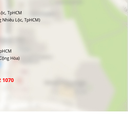
Lộc, TpHCM
g Nhiêu Lộc, TpHCM)
 TpHCM
 Cộng Hòa)
2 1070