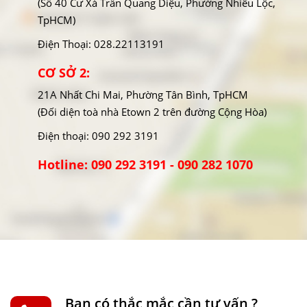
(Số 40 Cư Xá Trần Quang Diệu, Phường Nhiêu Lộc,
TpHCM)
Điện Thoại: 028.22113191
CƠ SỞ 2:
21A Nhất Chi Mai, Phường Tân Bình, TpHCM
(Đối diện toà nhà Etown 2 trên đường Cộng Hòa)
Điện thoại: 090 292 3191
Hotline: 090 292 3191 - 090 282 1070
Bạn có thắc mắc cần tư vấn ?