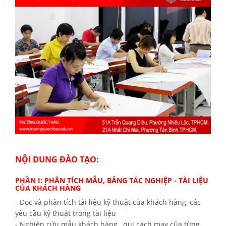
NỘI DUNG ĐÀO TẠO:
PHẦN I: PHÂN TÍCH MẪU, BẢNG TÁC NGHIỆP - TÀI LIỆU
CỦA KHÁCH HÀNG
- Đọc và phân tích tài liệu kỹ thuật của khách hàng, các
yêu cầu kỹ thuật trong tài liệu
- Nghiên cứu mẫu khách hàng , qui cách may của từng