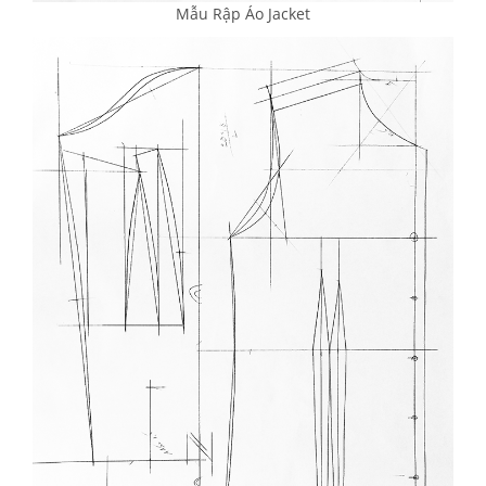
Mẫu Rập Áo Jacket