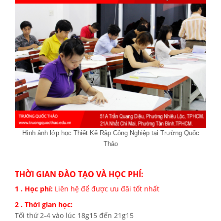
Hình ảnh lớp học Thiết Kế Rập Công Nghiệp tại Trường Quốc
Thảo
THỜI GIAN ĐÀO TẠO VÀ HỌC PHÍ:
1 . Học phí:
Liên hệ để được ưu đãi tốt nhất
2 . Thời gian học:
Tối thứ 2-4 vào lúc 18g15 đến 21g15