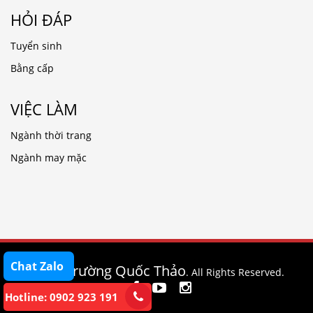
HỎI ĐÁP
Tuyển sinh
Bằng cấp
VIỆC LÀM
Ngành thời trang
Ngành may mặc
Chat Zalo
Trường Quốc Thảo
© 2020
. All Rights Reserved.
Hotline: 0902 923 191