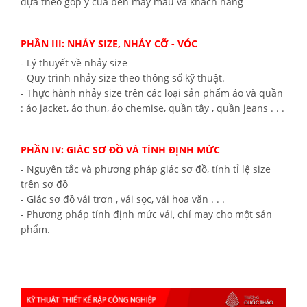
dựa theo góp ý của bên may mẫu và khách hàng
PHẦN III: NHẢY SIZE, NHẢY CỠ - VÓC
- Lý thuyết về nhảy size
- Quy trình nhảy size theo thông số kỹ thuật.
- Thực hành nhảy size trên các loại sản phẩm áo và quần
: áo jacket, áo thun, áo chemise, quần tây , quần jeans . . .
PHẦN IV: GIÁC SƠ ĐỒ VÀ TÍNH ĐỊNH MỨC
- Nguyên tắc và phương pháp giác sơ đồ, tính tỉ lệ size
trên sơ đồ
- Giác sơ đồ vải trơn , vải sọc, vải hoa văn . . .
- Phương pháp tính định mức vải, chỉ may cho một sản
phẩm.