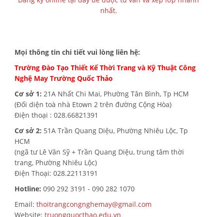
nhất.
Mọi thông tin chi tiết vui lòng liên hệ:
Trường Đào Tạo
Thiết Kế Thời Trang và
Kỹ Thuật Công
Nghệ May Trường Quốc Thảo
Cơ sở 1:
21A Nhất Chi Mai, Phường Tân Bình, Tp HCM
(Đối diện toà nhà Etown 2 trên đường Cộng Hòa)
Điện thoại : 028.66821391
Cơ sở 2:
51A Trần Quang Diệu, Phường Nhiêu Lộc, Tp
HCM
(ngã tư Lê Văn Sỹ + Trần Quang Diệu, trung tâm thời
trang, Phường Nhiêu Lộc)
Điện Thoại: 028.22113191
Hotline:
090 292 3191 - 090 282 1070
Email:
thoitrangcongnghemay@gmail.com
Website:
truongquocthao.edu.vn