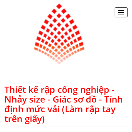
Toggl
navig
Thiết kế rập công nghiệp -
Nhảy size - Giác sơ đồ - Tính
định mức vải (Làm rập tay
trên giấy)