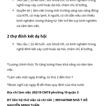
Yêu cầu | 22-40 tuổi , sức khoẻ tốt, có kinh nghiệm trong
nghề may váy cưới hoặc dạ hội, chăm chỉ, kĩ lưỡng.
Quyền lợi | làm việc trong môi trường sáng tạo năng động
của NTK, có máy lạnh, ít người, có chỉ dẫn nếu còn thiếu
kinh nghiệm, lương tháng từ 10tr trở lên tuỳ kinh nghiệm
và năm làm việc.
2 thợ đính kết dạ hội
Yêu cầu | 22-40 tuổi , sức khoẻ tốt, có kinh nghiệm trong
nghề đính kết váy cưới hoặc dạ hội, chăm chỉ, kĩ lưỡng.
*Lương chính thức 7tr tăng lương theo khả năng và năm làm
việc.
*Làm việc một ngày 8 tiếng, từ thứ 2 đến thứ 7
*Được nghỉ các ngày lễ tết theo quy định của nhà nước
Địa chỉ làm việc 292/19 CMT8 phường 10 quận 3
ĐT liên hệ thử việc và chi tiết | 0931447848 NHÀ T.KẾ:
NGUYỄN MINH TUẤN