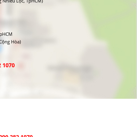
g Nhiêu Lộc, TpHCM)
 TpHCM
 Cộng Hòa)
2 1070