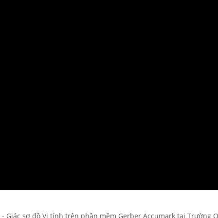
ze - Giác sơ đồ Vi tính trên phần mềm Gerber Accumark tại Trường 