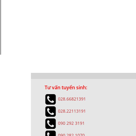
Tư vấn tuyển sinh:
028.66821391
028.22113191
090 292 3191
090 282 1070