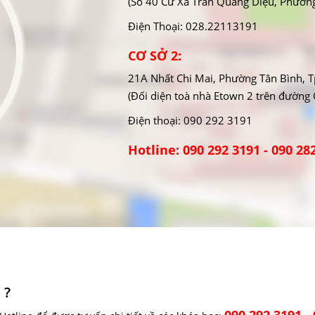
(Số 40 Cư Xá Trần Quang Diệu, Phườn
Điện Thoại: 028.22113191
CƠ SỞ 2:
21A Nhất Chi Mai, Phường Tân Bình,
(Đối diện toà nhà Etown 2 trên đường
Điện thoại: 090 292 3191
Hotline: 090 292 3191 - 090 28
 ?