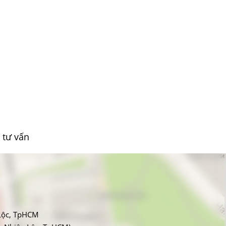
 tư vấn
Lộc, TpHCM